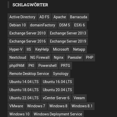
SCHLAGWÖRTER
Active Directory
AD FS
Apache
Barracuda
Debian 10
domainFactory
DSM 5
ESXi 6
Exchange Server 2010
Exchange Server 2013
Exchange Server 2016
Exchange Server 2019
Hyper-V
IIS
KeyHelp
Microsoft
Netapp
Nextcloud
NG Firewall
Nginx
Paessler
PHP
phpIPAM
PKI
Powershell
PRTG
Remote Desktop Service
Synology
Ubuntu 14.04 LTS
Ubuntu 16.04 LTS
Ubuntu 18.04 LTS
Ubuntu 20.04 LTS
Ubuntu 22.04 LTS
vCenter Server 6
Veeam
VMware
Windows 7
Windows 8
Windows 8.1
Windows 10
Windows Deployment Service