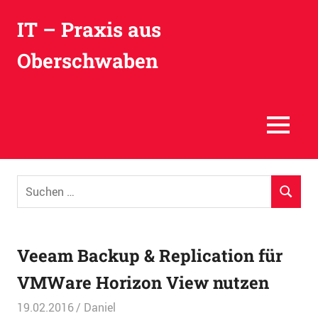
IT – Praxis aus
Oberschwaben
MENÜ
Zum
Suchen
Inhalt
SUCHEN
nach:
springen
Veeam Backup & Replication für
VMWare Horizon View nutzen
19.02.2016
Daniel
Entwicklung
,
Software