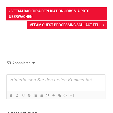
Beitragsnavigation
VORHERIGER
VEEAM BACKUP & REPLICATION JOBS VIA PRTG
BEITRAG:
ÜBERWACHEN
NÄCHSTER
VEEAM GUEST PROCESSING SCHLÄGT FEHL
BEITRAG:
Abonnieren
{}
[+]