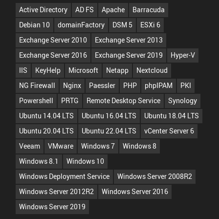
Active Directory
AD FS
Apache
Barracuda
Debian 10
domainFactory
DSM 5
ESXi 6
Exchange Server 2010
Exchange Server 2013
Exchange Server 2016
Exchange Server 2019
Hyper-V
IIS
KeyHelp
Microsoft
Netapp
Nextcloud
NG Firewall
Nginx
Paessler
PHP
phpIPAM
PKI
Powershell
PRTG
Remote Desktop Service
Synology
Ubuntu 14.04 LTS
Ubuntu 16.04 LTS
Ubuntu 18.04 LTS
Ubuntu 20.04 LTS
Ubuntu 22.04 LTS
vCenter Server 6
Veeam
VMware
Windows 7
Windows 8
Windows 8.1
Windows 10
Windows Deployment Service
Windows Server 2008R2
Windows Server 2012R2
Windows Server 2016
Windows Server 2019