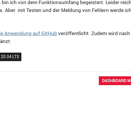
 bin ich von dem Funktionsumfang begeistert. Leider reic
aus. Aber mit Testen und der Meldung von Fehlern werde ic
die Anwendung auf GitHub
veröffentlicht. Zudem wird nac
änzt.
 20.04 LTS
NÄCHSTER
DASHBOARD WI
BEITRAG: