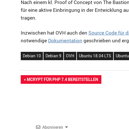
Nach einem kl. Proof of Concept von The Bastion
für eine aktive Einbringung in der Entwicklung 
tragen.
Inzwischen hat OVH auch den
Source Code für 
notwendige
Dokumentation
geschrieben und erg
Debian 10
Debian 9
OVH
Ubuntu 18.04 LTS
Ubuntu
Beitragsnavigation
VORHERIGER
MCRYPT FÜR PHP 7.4 BEREITSTELLEN
BEITRAG:
Abonnieren