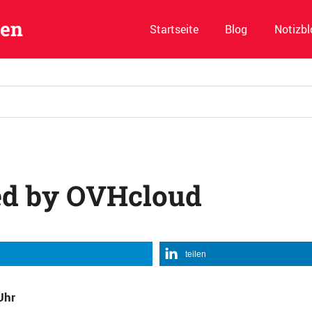
ben
Startseite
Blog
Notizbl
ed by OVHcloud
e
,
TOP
teilen
Uhr