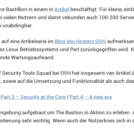
e Bastillion in einem in
Artikel
beschäftigt. Für kleine, ei
i vielen Nutzern und damit vebunden auch 100-200 Server 
h unabdingbar.
auf eine Artikelserie im
Blog des Hosters OVH
aufmerksam
ines Linux Betriebssystems und Perl zurückgegriffen wird.
hrende Wartungsaufwand.
 Security Tools Squad bei OVH hat insgesamt vier Artikel 
sowie auf die Umsetzung und Funktionalität als auch das
|
Part 3 – Security at the Core
|
Part 4 – A new era
stumgebung aufgebaut um The Bastion in Aktion zu erleben
e Bedienung sehr wichtig. Wenn auch der Nutzerkreis sich in