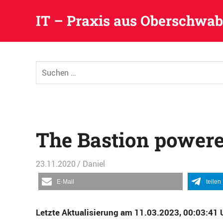
IT – Praxis aus Oberschwa
Zum
Inhalt
Suchen
springen
nach:
The Bastion power
23.11.2020
Daniel
Entwicklung
,
Sicherheit
,
Softwar
E-Mail
teilen
Letzte Aktualisierung am 11.03.2023, 00:03:41 