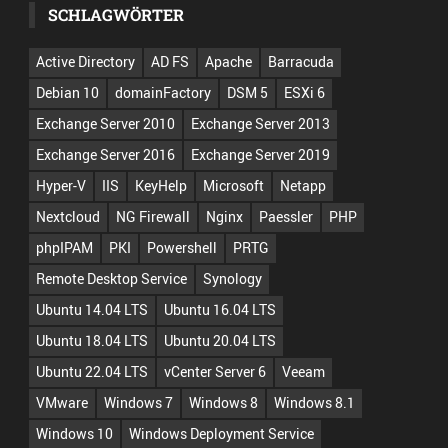
SCHLAGWÖRTER
Active Directory
AD FS
Apache
Barracuda
Debian 10
domainFactory
DSM 5
ESXi 6
Exchange Server 2010
Exchange Server 2013
Exchange Server 2016
Exchange Server 2019
Hyper-V
IIS
KeyHelp
Microsoft
Netapp
Nextcloud
NG Firewall
Nginx
Paessler
PHP
phpIPAM
PKI
Powershell
PRTG
Remote Desktop Service
Synology
Ubuntu 14.04 LTS
Ubuntu 16.04 LTS
Ubuntu 18.04 LTS
Ubuntu 20.04 LTS
Ubuntu 22.04 LTS
vCenter Server 6
Veeam
VMware
Windows 7
Windows 8
Windows 8.1
Windows 10
Windows Deployment Service