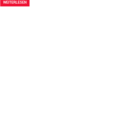
WEITERLESEN
e
,
TOP
,
Webserver