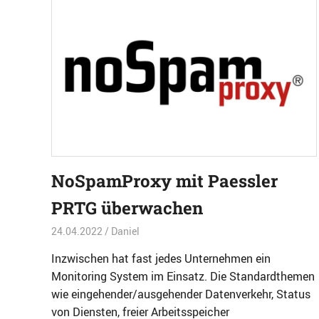
NoSpamProxy mit Paessler
PRTG überwachen
24.04.2022
Daniel
E-Mail
,
Entwicklung
,
Software
,
TOP
,
Übe
Inzwischen hat fast jedes Unternehmen ein
Monitoring System im Einsatz. Die Standardthemen
wie eingehender/ausgehender Datenverkehr, Status
von Diensten, freier Arbeitsspeicher