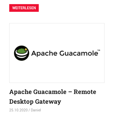
WEITERLESEN
Apache Guacamole – Remote
Desktop Gateway
25.10.2020
Daniel
Betriebssysteme
,
Browser
,
Sicherheit
,
Softwar